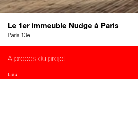
Le 1er immeuble Nudge à Paris
Paris 13e
A propos du projet
Lieu
Paris 13e, Avenue de France
Maître d’ouvrage
OGIC - Altarea Cogedim
Maître d’oeuvre
Agence Catherine Dormoy Architectes et AAVP
Architecture - David Besson-Girard paysagiste -