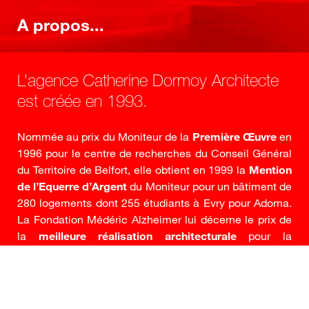
A propos...
L’agence Catherine Dormoy Architecte
est créée en 1993.
Nommée au prix du Moniteur de la
Première Œuvre
en
1996 pour le centre de recherches du Conseil Général
du Territoire de Belfort, elle obtient en 1999 la
Mention
de l’Equerre d’Argent
du Moniteur pour un bâtiment de
280 logements dont 255 étudiants à Evry pour Adoma.
La Fondation Médéric Alzheimer lui décerne le prix de
la
meilleure réalisation architecturale
pour la
construction de l’unité Alzheimer du Centre Hospitalier
d’Altkirch en 2008, aboutissement de ses réflexions et
recherches dans ce domaine. La construction d’un
immeuble de logements rue de la Glacière à Paris pour