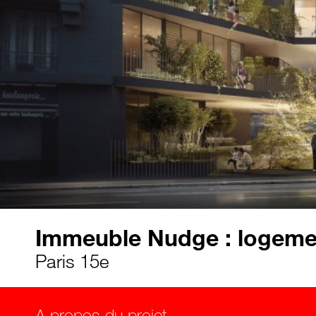
Immeuble Nudge : logeme
Paris 15e
A propos du projet