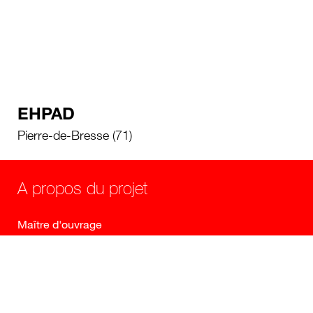
EHPAD
Pierre-de-Bresse (71)
A propos du projet
Maître d'ouvrage
EHPAD Charles Borgeot
Maître d'oeuvre
Catherine Dormoy Architectes, CET (BET Structure,
Fuildes, Economie), STUDIS (BET VRD et Cuisine),