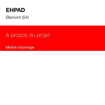
EHPAD
Blamont (54)
A propos du projet
Maître d'ouvrage
3H santé
Maître d'oeuvre
Catherine Dormoy Architectes, EDE Ingénierie
Programme
Construction d'un EHPAD de 150 lits à Blamont - 4
unités de 24 lits, 2 unités Alzheimer, 1 PASA, 2 UVP
de 15 lits - Accueil - Administration - Lieu de vie
animation - Soins et rééducation - Locaux personnel